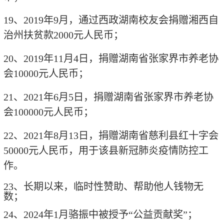
19
、
2019
年
9
月，通过西政湖南校友会捐赠湘西自
治州扶贫款
2000
元人民币；
20
、
2019
年
11
月
4
日，捐赠湖南省张家界市养老协
会
10000
元人民币；
21
、
2021
年
6
月
5
日，捐赠湖南省张家界市养老协
会
100000
元人民币；
22
、
2021
年
8
月
13
日，捐赠湖南省慈利县红十字会
50000
元人民币，用于该县新冠肺炎疫情防控工
作。
23、长期以来，临时性赞助、帮助他人钱物无
数；
24、2024年1月骆振中被授予“公益贡献奖”；