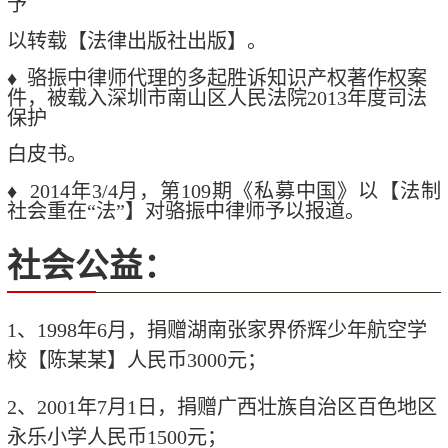
予
以转载【法律出版社出版】。
♦ 骆振中律师代理的多起胜诉知识产权著作权案
件，被载入深圳市南山区人民法院2013年度司法
保护
白皮书。
♦ 2014年3/4月，第109期《私募中国》以【法制
社会重在“法”】对骆振中律师予以报道。
社会公益：
1
、
1998
年
6
月，捐赠湖南张家界侨辉少年航空学
校【陈某某】人民币
3000
元；
2
、
2001
年
7
月
1
日，捐赠广西壮族自治区百色地区
永乐小学人民币
1500
元；