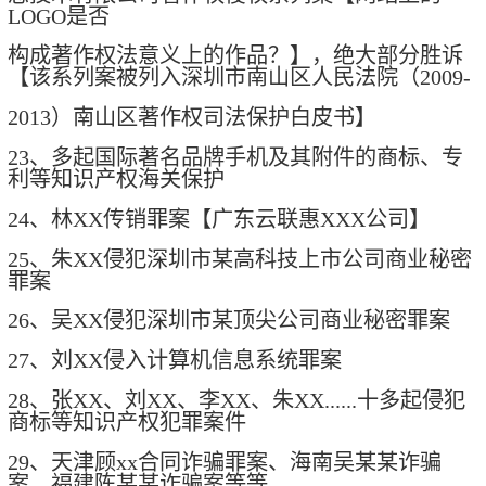
LOGO是否
构成著作权法意义上的作品？】，绝大部分胜诉
【该系列案被列入深圳市南山区人民法院（2009-
2013）南山区著作权司法保护白皮书】
23、多起国际著名品牌手机及其附件的商标、专
利等知识产权海关保护
24、林XX传销罪案【广东云联惠XXX公司】
25、朱XX侵犯深圳市某高科技上市公司商业秘密
罪案
26、吴XX侵犯深圳市某顶尖公司商业秘密罪案
27、刘XX侵入计算机信息系统罪案
28、张XX、刘XX、李XX、朱XX......十多起侵犯
商标等知识产权犯罪案件
29、天津顾xx合同诈骗罪案、海南吴某某诈骗
案、福建陈某某诈骗案等等