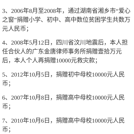
3
、
2006
年
8
月至
2008
年，通过湖南省湘乡市“爱心
之窗”捐赠小学、初中、高中数位贫困学生共数万
元人民币；
4
、
2008
年
5
月
12
日，四川省汶川地震后，本人担
任合伙人的广东金唐律师事务所捐赠壹拾万元
后，本人个人再捐赠
10000
元救灾款；
5
、
2012
年
10
月
5
日，捐赠初中母校
10000
元人民
币；
6
、
2007
年
10
月
8
日，捐赠高中母校
10000
元人民
币；
7
、
2010
年
10
月
6
日，捐赠高中母校
10000
元人民
币；