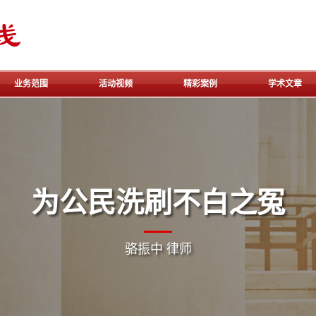
骆
业务范围
活动视频
精彩案例
学术文章
振
中
为公民洗刷不白之冤
律
骆振中 律师
师