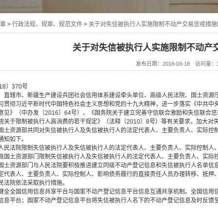
在
章
>
行政法规、规章、规范文件
>
关于对失信被执行人实施限制不动产交易惩戒措施
关于对失信被执行人实施限制不动产
线
发布日期：2018-03-18 访问量：1
8〕370号
、直辖市、新疆生产建设兵团社会信用体系建设牵头单位、高级人民法院、国土资源
彻习近平新时代中国特色社会主义思想和党的十九大精神，进一步落实《中共中央
意见》（中办发〔2016〕64号）、《国务院关于建立完善守信联合激励和失信联合惩
院关于限制被执行人高消费的若干规定》（法释〔2010〕8号）等有关要求，加大
国土资源部共同对失信被执行人及失信被执行人的法定代表人、主要负责人、实际控
通知如下。
法院限制失信被执行人及失信被执行人的法定代表人、主要负责人、实际控制人、
土资源部门限制失信被执行人及失信被执行人的法定代表人、主要负责人、实际控
资源部门与人民法院要积极推进建立同级不动产登记信息和失信被执行人名单信息
定代表人、主要负责人、实际控制人、影响债务履行的直接责任人员办理转移、抵押
民法院依法采取执行措施。
全国信用信息共享平台与国家不动产登记信息平台信息互通共享机制。全国信用信
信息平台；国家不动产登记信息平台将失信被执行人名下的不动产登记信息及时反馈