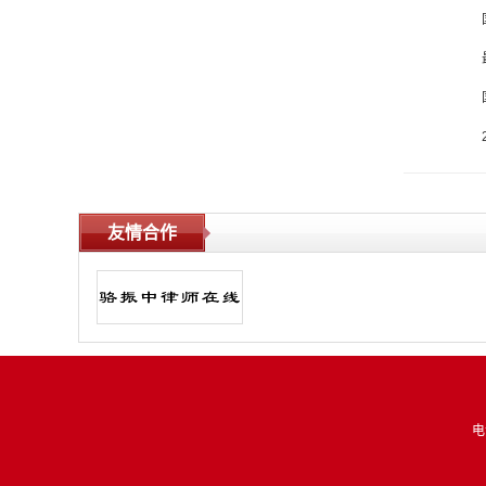
国家发
最高人
国 土 
2018
友情合作
电