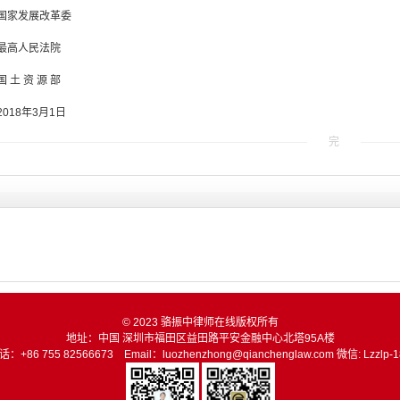
展改革委
民法院
资 源 部
年3月1日
完
© 2023 骆振中律师在线版权所有
地址：中国 深圳市福田区益田路平安金融中心北塔95A楼
话：+86 755 82566673 Email：luozhenzhong@qianchenglaw.com 微信: Lzzlp-1